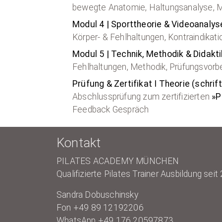
bewegte Anatomie, Haltungsanalyse, Ma
Modul 4 | Sporttheorie & Videoanalys
Körper- & Fehlhaltungen, Kontraindikati
Modul 5 | Technik, Methodik & Didakti
Fehlhaltungen, Methodik, Prüfungsvorber
Prüfung & Zertifikat I Theorie (schrift
Abschlussprüfung zum zertifizierten
»P
Feedback Gespräch
Kontakt
PILATES ACADEMY MÜNCHEN
Qualifizierte Pilates Trainer Ausbildung seit
Sandra Dobuschinsky
Fon +49 89 12192206
WhatsApp +49 176 20597873