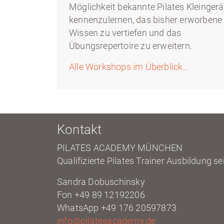
Möglichkeit bekannte Pilates Kleingerä
kennenzulernen, das bisher erworbene
Wissen zu vertiefen und das
Übungsrepertoire zu erweitern.
Alle Workshops im Überblick…
Kontakt
PILATES ACADEMY MÜNCHEN
Qualifizierte Pilates Trainer Ausbildung se
Sandra Dobuschinsky
Fon +49 89 12192206
WhatsApp +49 176 20597873
info@pilatesacademy.de