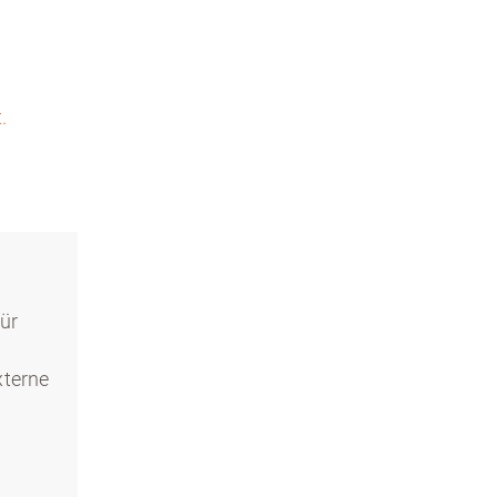
.
ür
xterne