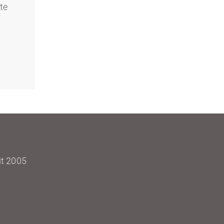
te
it 2005