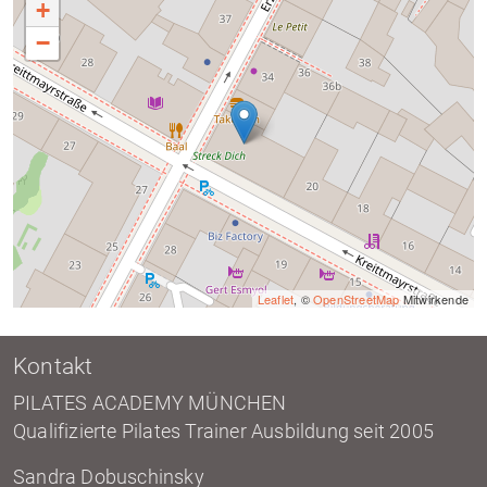
+
−
Leaflet
, ©
OpenStreetMap
Mitwirkende
Kontakt
PILATES ACADEMY MÜNCHEN
Qualifizierte Pilates Trainer Ausbildung seit 2005
Sandra Dobuschinsky