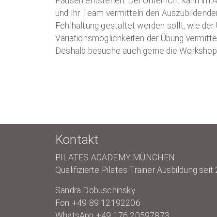
Pausen entstehen. Der Unterricht kann im 
und Ihr Team vermitteln den Auszubildenden
Fehlhaltung gestaltet werden sollt, wie de
Variationsmöglichkeiten der Übung vermittelt
Deshalb besuche auch gerne die Workshops
Kontakt
PILATES ACADEMY MÜNCHEN
Qualifizierte Pilates Trainer Ausbildung seit
Sandra Dobuschinsky
Fon +49 89 12192206
WhatsApp +49 176 20597873