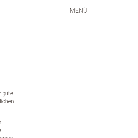
MENÜ
r gute
lichen
h
e