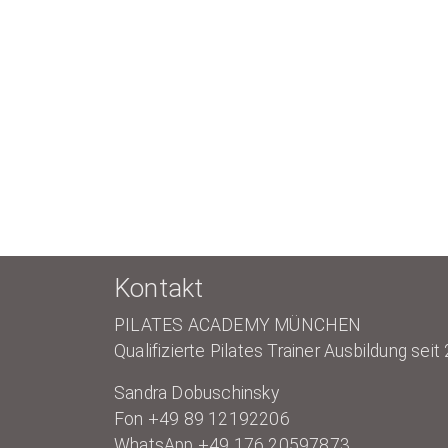
Kontakt
PILATES ACADEMY MÜNCHEN
Qualifizierte Pilates Trainer Ausbildung seit
Sandra Dobuschinsky
Fon +49 89 12192206
WhatsApp +49 176 20597873