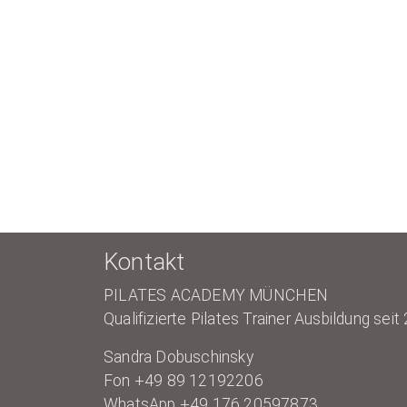
Kontakt
PILATES ACADEMY MÜNCHEN
Qualifizierte Pilates Trainer Ausbildung seit
Sandra Dobuschinsky
Fon +49 89 12192206
WhatsApp +49 176 20597873