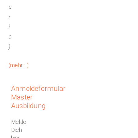
u
r
i
e
)
(mehr …)
Anmeldeformular
Master
Ausbildung
Melde
Dich